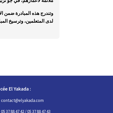
ملائمة لأعمارهم، في جو ترب
وتندرج هذه المبادرة ضمن ال
لدى المتعلمين، وترسيخ المباد
cée El Yakada :
contact@elyakada.com
05 37 88 47 42 / 05 37 88 47 43