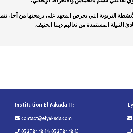
وي تفاعلي اتسم بالحماس والانخراط الإيجابي
.
أنشطة التربوية التي يحرص المعهد على برمجتها من أجل تنمي
ئ النبيلة المستمدة من تعاليم ديننا الحنيف
.
Institution El Yakada II :
Ly
contact@elyakada.com
05 37 84 48 44/ 05 37 84 48 45