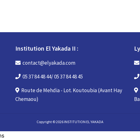
Institution El Yakada II :
Ly
contact@elyakada.com
05 37 84 48 44/ 05 37 84 48 45
Route de Mehdia - Lot. Koutoubia (Avant Hay
Chemaou)
Ba
Copyright © 2026 INSTITUTION EL YAKADA
hs