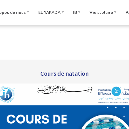
opos de nous
EL YAKADA
IB
Vie scolaire
P
Cours de natation