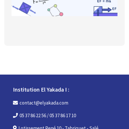
Institution El Yakada I :
contact@elyakada.com
05 37 86 22 56 / 05 37 86 17 10
Lotissement René 10 - Tabriquet - Salé