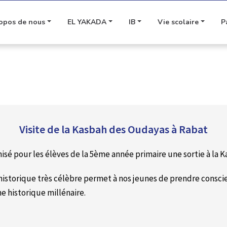
opos de nous
EL YAKADA
IB
Vie scolaire
P
Visite de la Kasbah des Oudayas à Rabat
nisé pour les élèves de la 5
ème
année primaire une sortie à la 
istorique très célèbre permet à nos jeunes de prendre consci
ne historique millénaire.