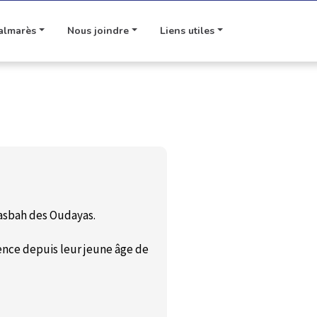
almarès
Nous joindre
Liens utiles
Kasbah des Oudayas.
ence depuis leur jeune âge de